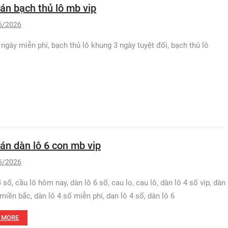
án bạch thủ lô mb vip
6/2026
ngày miễn phí, bạch thủ lô khung 3 ngày tuyệt đối, bạch thủ lô
án dàn lô 6 con mb vip
6/2026
 số, cầu lô hôm nay, dàn lô 6 số, cau lo, cau lô, dàn lô 4 số vip, dàn
 miền bắc, dàn lô 4 số miễn phí, dan lô 4 số, dàn lô 6
 MORE