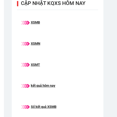
CẬP NHẬT KQXS HÔM NAY
XSMB
XSMN
XSMT
kết quả hôm nay
Sổ kết quả XSMB