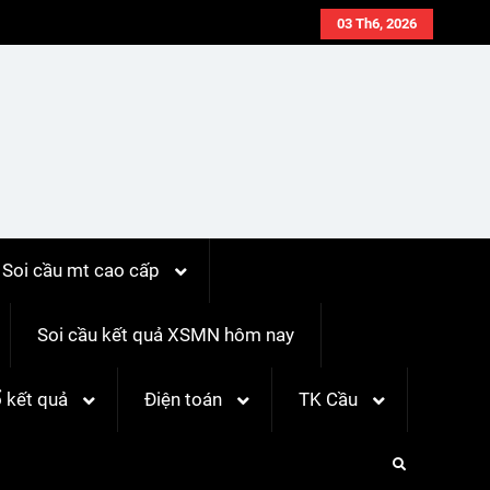
03 Th6, 2026
Soi cầu mt cao cấp
Soi cầu kết quả XSMN hôm nay
 kết quả
Điện toán
TK Cầu