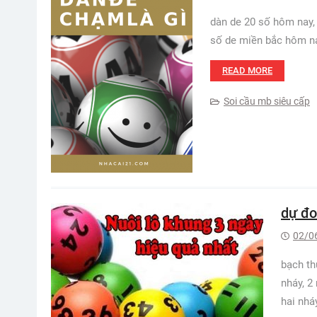
dàn de 20 số hôm nay, 
số de miền bắc hôm na
READ MORE
Soi cầu mb siêu cấp
dự đo
02/0
bạch th
nháy, 2 
hai nháy