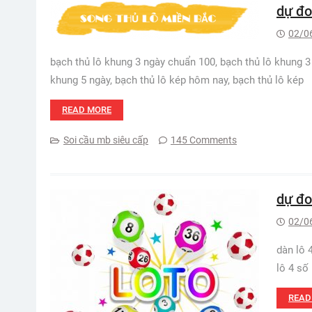
dự đo
02/0
bạch thủ lô khung 3 ngày chuẩn 100, bạch thủ lô khung 3 
khung 5 ngày, bạch thủ lô kép hôm nay, bạch thủ lô kép
READ MORE
Soi cầu mb siêu cấp
145 Comments
dự đo
02/0
dàn lô 4
lô 4 số
READ