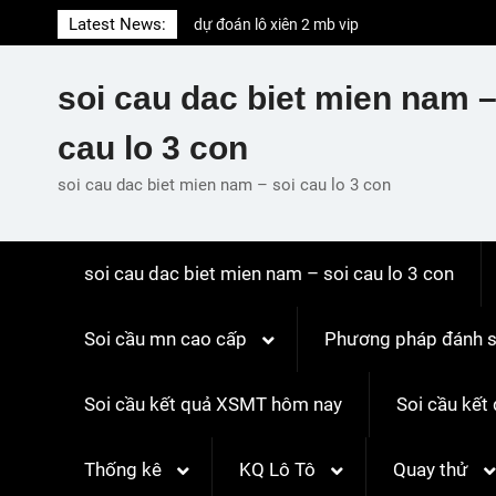
Skip
Latest News:
dự đoán lô xiên 2 mb vip
to
dự đoán dàn đề 6 con mb vip
content
dự đoán bạch thủ đề mb vip
soi cau dac biet mien nam –
cau lo 3 con
soi cau dac biet mien nam – soi cau lo 3 con
soi cau dac biet mien nam – soi cau lo 3 con
Soi cầu mn cao cấp
Phương pháp đánh 
Soi cầu kết quả XSMT hôm nay
Soi cầu kết
Thống kê
KQ Lô Tô
Quay thử