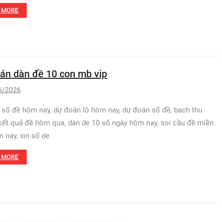
 MORE
án dàn đề 10 con mb vip
6/2026
 số đề hôm nay, dự đoán lô hôm nay, dự đoán số đề, bach thu
kết quả đề hôm qua, dàn de 10 số ngày hôm nay, soi cầu đề miền
 nay, xin số de
 MORE