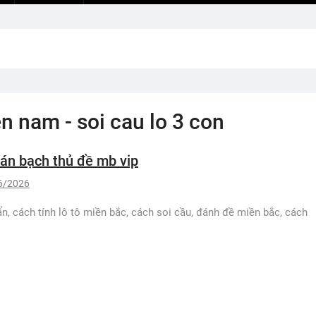
n nam - soi cau lo 3 con
án bạch thủ đề mb vip
6/2026
uẩn, cách tính lô tô miền bắc, cách soi cầu, đánh đề miền bắc, cách