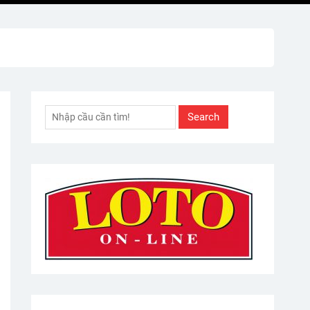
Search