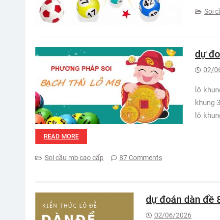
Soi 
dự đo
02/0
lô khun
khung 3
lô khun
READ MORE
Soi cầu mb cao cấp
87 Comments
dự đoán dàn đề 
02/06/2026