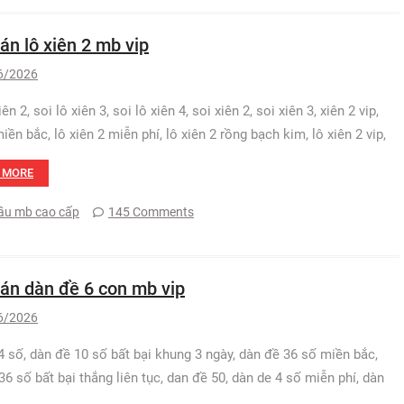
án lô xiên 2 mb vip
6/2026
iên 2, soi lô xiên 3, soi lô xiên 4, soi xiên 2, soi xiên 3, xiên 2 vip,
iền bắc, lô xiên 2 miễn phí, lô xiên 2 rồng bạch kim, lô xiên 2 vip,
 MORE
cầu mb cao cấp
145 Comments
án dàn đề 6 con mb vip
6/2026
4 số, dàn đề 10 số bất bại khung 3 ngày, dàn đề 36 số miền bắc,
36 số bất bại thắng liên tục, dan đề 50, dàn de 4 số miễn phí, dàn