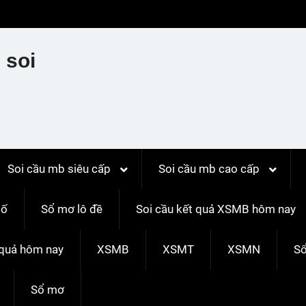
 soi
Soi cầu mb siêu cấp
Soi cầu mb cao cấp
số
Sổ mơ lô đề
Soi cầu kết quả XSMB hôm nay
 quả hôm nay
XSMB
XSMT
XSMN
Sổ
Sổ mơ