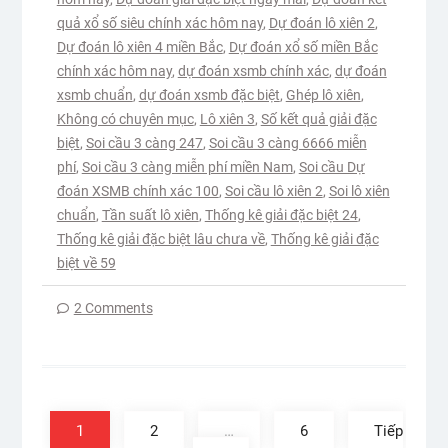
quả xổ số siêu chính xác hôm nay
,
Dự đoán lô xiên 2
,
Dự đoán lô xiên 4 miền Bắc
,
Dự đoán xổ số miền Bắc
chính xác hôm nay
,
dự đoán xsmb chính xác
,
dự đoán
xsmb chuẩn
,
dự đoán xsmb đặc biệt
,
Ghép lô xiên
,
Không có chuyên mục
,
Lô xiên 3
,
Số kết quả giải đặc
biệt
,
Soi cầu 3 càng 247
,
Soi cầu 3 càng 6666 miễn
phí
,
Soi cầu 3 càng miễn phí miền Nam
,
Soi cầu Dự
đoán XSMB chính xác 100
,
Soi cầu lô xiên 2
,
Soi lô xiên
chuẩn
,
Tần suất lô xiên
,
Thống kê giải đặc biệt 24
,
Thống kê giải đặc biệt lâu chưa về
,
Thống kê giải đặc
biệt về 59
2 Comments
Điều
hướng
1
2
…
6
Tiếp
bài