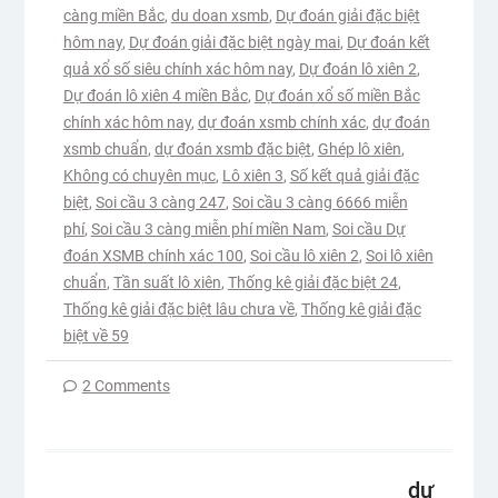
càng miền Bắc
,
du doan xsmb
,
Dự đoán giải đặc biệt
hôm nay
,
Dự đoán giải đặc biệt ngày mai
,
Dự đoán kết
quả xổ số siêu chính xác hôm nay
,
Dự đoán lô xiên 2
,
Dự đoán lô xiên 4 miền Bắc
,
Dự đoán xổ số miền Bắc
chính xác hôm nay
,
dự đoán xsmb chính xác
,
dự đoán
xsmb chuẩn
,
dự đoán xsmb đặc biệt
,
Ghép lô xiên
,
Không có chuyên mục
,
Lô xiên 3
,
Số kết quả giải đặc
biệt
,
Soi cầu 3 càng 247
,
Soi cầu 3 càng 6666 miễn
phí
,
Soi cầu 3 càng miễn phí miền Nam
,
Soi cầu Dự
đoán XSMB chính xác 100
,
Soi cầu lô xiên 2
,
Soi lô xiên
chuẩn
,
Tần suất lô xiên
,
Thống kê giải đặc biệt 24
,
Thống kê giải đặc biệt lâu chưa về
,
Thống kê giải đặc
biệt về 59
2 Comments
dự