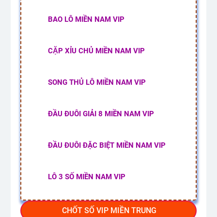
BAO LÔ MIỀN NAM VIP
CẶP XỈU CHỦ MIỀN NAM VIP
SONG THỦ LÔ MIỀN NAM VIP
ĐẦU ĐUÔI GIẢI 8 MIỀN NAM VIP
ĐẦU ĐUÔI ĐẶC BIỆT MIỀN NAM VIP
LÔ 3 SỐ MIỀN NAM VIP
CHỐT SỐ VIP
MIỀN TRUNG