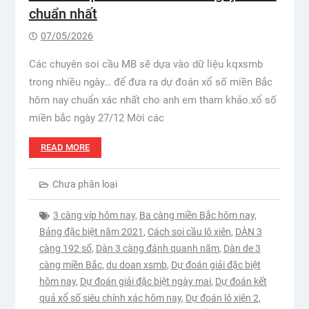
chuẩn nhất
07/05/2026
Các chuyên soi cầu MB sẽ dựa vào dữ liệu kqxsmb
trong nhiều ngày… để đưa ra dự đoán xổ số miền Bắc
hôm nay chuẩn xác nhất cho anh em tham khảo.xổ số
miền bắc ngày 27/12 Mời các
READ MORE
Chưa phân loại
3 càng víp hôm nay
,
Ba càng miền Bắc hôm nay
,
Bảng đặc biệt năm 2021
,
Cách soi cầu lô xiên
,
DÀN 3
càng 192 số
,
Dàn 3 càng đánh quanh năm
,
Dàn de 3
càng miền Bắc
,
du doan xsmb
,
Dự đoán giải đặc biệt
hôm nay
,
Dự đoán giải đặc biệt ngày mai
,
Dự đoán kết
quả xổ số siêu chính xác hôm nay
,
Dự đoán lô xiên 2
,