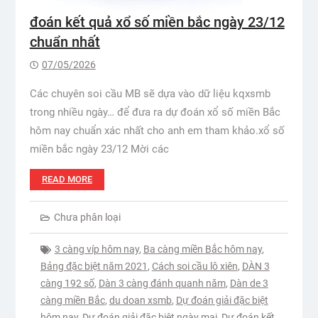
đoán kết quả xổ số miền bắc ngày 23/12
chuẩn nhất
07/05/2026
Các chuyên soi cầu MB sẽ dựa vào dữ liệu kqxsmb
trong nhiều ngày… để đưa ra dự đoán xổ số miền Bắc
hôm nay chuẩn xác nhất cho anh em tham khảo.xổ số
miền bắc ngày 23/12 Mời các
READ MORE
Chưa phân loại
3 càng víp hôm nay
,
Ba càng miền Bắc hôm nay
,
Bảng đặc biệt năm 2021
,
Cách soi cầu lô xiên
,
DÀN 3
càng 192 số
,
Dàn 3 càng đánh quanh năm
,
Dàn de 3
càng miền Bắc
,
du doan xsmb
,
Dự đoán giải đặc biệt
hôm nay
,
Dự đoán giải đặc biệt ngày mai
,
Dự đoán kết