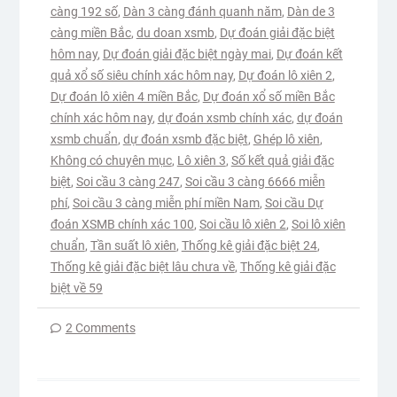
càng 192 số
,
Dàn 3 càng đánh quanh năm
,
Dàn de 3
càng miền Bắc
,
du doan xsmb
,
Dự đoán giải đặc biệt
hôm nay
,
Dự đoán giải đặc biệt ngày mai
,
Dự đoán kết
quả xổ số siêu chính xác hôm nay
,
Dự đoán lô xiên 2
,
Dự đoán lô xiên 4 miền Bắc
,
Dự đoán xổ số miền Bắc
chính xác hôm nay
,
dự đoán xsmb chính xác
,
dự đoán
xsmb chuẩn
,
dự đoán xsmb đặc biệt
,
Ghép lô xiên
,
Không có chuyên mục
,
Lô xiên 3
,
Số kết quả giải đặc
biệt
,
Soi cầu 3 càng 247
,
Soi cầu 3 càng 6666 miễn
phí
,
Soi cầu 3 càng miễn phí miền Nam
,
Soi cầu Dự
đoán XSMB chính xác 100
,
Soi cầu lô xiên 2
,
Soi lô xiên
chuẩn
,
Tần suất lô xiên
,
Thống kê giải đặc biệt 24
,
Thống kê giải đặc biệt lâu chưa về
,
Thống kê giải đặc
biệt về 59
2 Comments