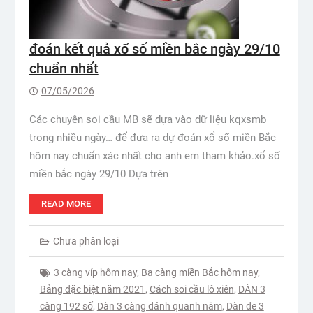
đoán kết quả xổ số miền bắc ngày 29/10
chuẩn nhất
07/05/2026
Các chuyên soi cầu MB sẽ dựa vào dữ liệu kqxsmb
trong nhiều ngày… để đưa ra dự đoán xổ số miền Bắc
hôm nay chuẩn xác nhất cho anh em tham khảo.xổ số
miền bắc ngày 29/10 Dựa trên
READ MORE
Chưa phân loại
3 càng víp hôm nay
,
Ba càng miền Bắc hôm nay
,
Bảng đặc biệt năm 2021
,
Cách soi cầu lô xiên
,
DÀN 3
càng 192 số
,
Dàn 3 càng đánh quanh năm
,
Dàn de 3