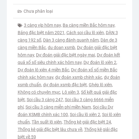
Chưa phân loại
3 càng víp hôm nay
,
Ba càng miền Bắc hôm nay
,
Bảng đặc biệt năm 2021
,
Cách soi cầu lô xiên
,
DÀN 3
càng 192 số
,
Dàn 3 càng đánh quanh năm
,
Dàn de 3
càng miền Bắc
,
du doan xsmb
,
Dự đoán giải đặc biệt
hôm nay
,
Dự đoán giải đặc biệt ngày mai
,
Dự đoán kết
quả xổ số siêu chính xác hôm nay
,
Dự đoán lô xiên 2
,
Dự đoán lô xiên 4 miền Bắc
,
Dự đoán xổ số miền Bắc
chính xác hôm nay
,
dự đoán xsmb chính xác
,
dự đoán
xsmb chuẩn
,
dự đoán xsmb đặc biệt
,
Ghép lô xiên
,
Không có chuyên mục
,
Lô xiên 3
,
Số kết quả giải đặc
biệt
,
Soi cầu 3 càng 247
,
Soi cầu 3 càng 6666 miễn
phí
,
Soi cầu 3 càng miễn phí miền Nam
,
Soi cầu Dự
đoán XSMB chính xác 100
,
Soi cầu lô xiên 2
,
Soi lô xiên
chuẩn
,
Tần suất lô xiên
,
Thống kê giải đặc biệt 24
,
Thống kê giải đặc biệt lâu chưa về
,
Thống kê giải đặc
biệt về 59