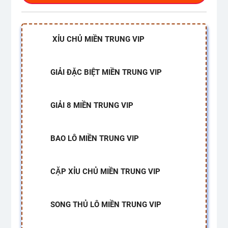
XỈU CHỦ MIỀN TRUNG VIP
GIẢI ĐẶC BIỆT MIỀN TRUNG VIP
GIẢI 8 MIỀN TRUNG VIP
BAO LÔ MIỀN TRUNG VIP
CẶP XỈU CHỦ MIỀN TRUNG VIP
SONG THỦ LÔ MIỀN TRUNG VIP