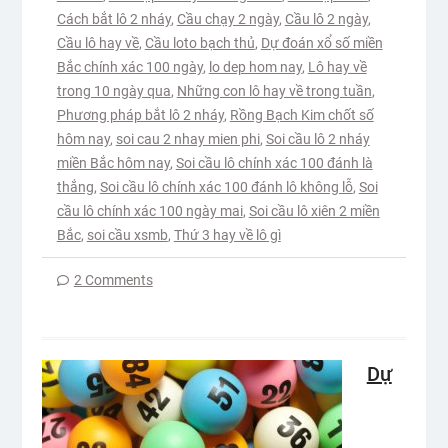
Cách bắt lô 2 nháy
,
Cầu chạy 2 ngày
,
Cầu lô 2 ngày
,
Cầu lô hay về
,
Cầu loto bạch thủ
,
Dự đoán xổ số miền
Bắc chính xác 100 ngày
,
lo dep hom nay
,
Lô hay về
trong 10 ngày qua
,
Những con lô hay về trong tuần
,
Phương pháp bắt lô 2 nháy
,
Rồng Bạch Kim chốt số
hôm nay
,
soi cau 2 nhay mien phi
,
Soi cầu lô 2 nháy
miền Bắc hôm nay
,
Soi cầu lô chính xác 100 đánh là
thắng
,
Soi cầu lô chính xác 100 đánh lô không lỗ
,
Soi
cầu lô chính xác 100 ngày mai
,
Soi cầu lô xiên 2 miền
Bắc
,
soi cầu xsmb
,
Thứ 3 hay về lô gì
2 Comments
Dự