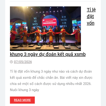
Tỉ lệ
đặt
vốn
khung 3 ngày dự đoán kết quả xsmb
07/05/2026
Tỉ lệ đặt vốn khung 3 ngày như nào và cách dự đoán
kết quả xsmb để chắc chắn ăn. Bài viết này xin được
chia sẻ một số cách được sử dụng nhiều nhất 2026.
Nuôi khung 3 ngày
READ MORE