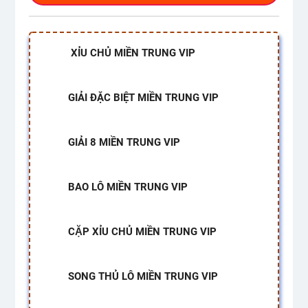
XỈU CHỦ MIỀN TRUNG VIP
GIẢI ĐẶC BIỆT MIỀN TRUNG VIP
GIẢI 8 MIỀN TRUNG VIP
BAO LÔ MIỀN TRUNG VIP
CẶP XỈU CHỦ MIỀN TRUNG VIP
SONG THỦ LÔ MIỀN TRUNG VIP