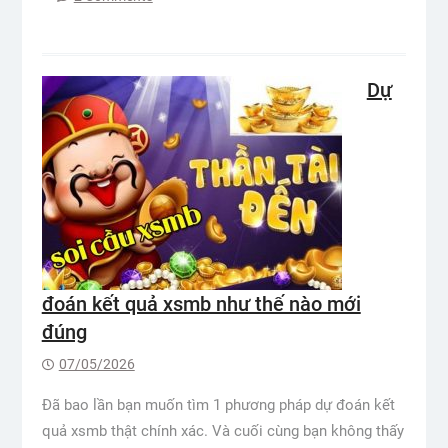
Dự
đoán kết quả xsmb như thế nào mới
đúng
07/05/2026
Đã bao lần bạn muốn tìm 1 phương pháp dự đoán kết
quả xsmb thật chính xác. Và cuối cùng bạn không thấy