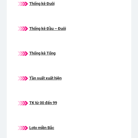
Thống kê Đuôi
Thống kê Đầu – Đuôi
Thống kê Tổng
Tần suất xuất hiện
TK từ 00 đến 99
Loto miền Bắc