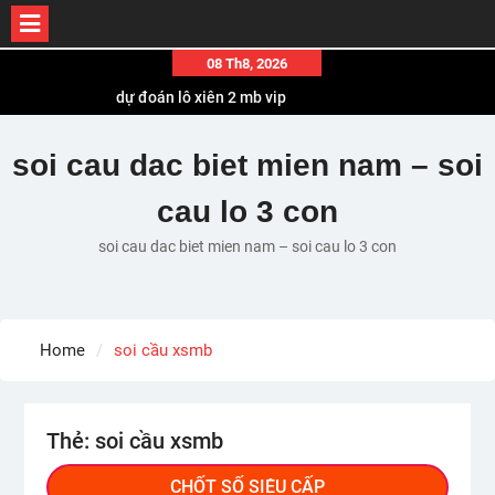
Skip
08 Th8, 2026
to
dự đoán lô xiên 2 mb vip
content
dự đoán song thủ đề mb vip
dự đoán bạch thủ lô mb vip
soi cau dac biet mien nam – soi
cau lo 3 con
soi cau dac biet mien nam – soi cau lo 3 con
Home
soi cầu xsmb
Thẻ:
soi cầu xsmb
CHỐT SỐ SIÊU CẤP