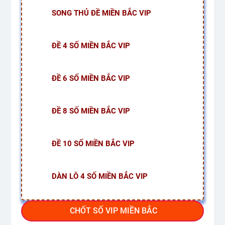
SONG THỦ ĐỀ MIỀN BẮC VIP
ĐỀ 4 SỐ MIỀN BẮC VIP
ĐỀ 6 SỐ MIỀN BẮC VIP
ĐỀ 8 SỐ MIỀN BẮC VIP
ĐỀ 10 SỐ MIỀN BẮC VIP
DÀN LÔ 4 SỐ MIỀN BẮC VIP
CHỐT SỐ VIP
MIỀN BẮC