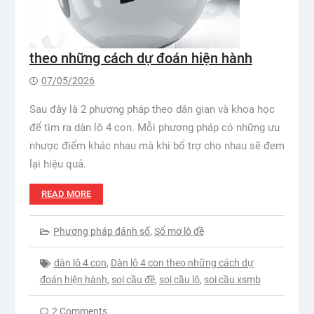
theo những cách dự đoán hiện hành
07/05/2026
Sau đây là 2 phương pháp theo dân gian và khoa học
để tìm ra dàn lô 4 con. Mỗi phương pháp có những ưu
nhược điểm khác nhau mà khi bổ trợ cho nhau sẽ đem
lại hiệu quả.
READ MORE
Phương pháp đánh số
,
Sổ mơ lô đề
dàn lô 4 con
,
Dàn lô 4 con theo những cách dự
đoán hiện hành
,
soi cầu đề
,
soi cầu lô
,
soi cầu xsmb
2 Comments