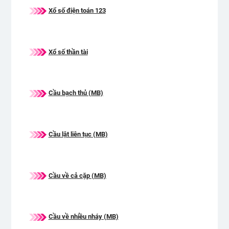
Xổ số điện toán 123
Xổ số thần tài
Cầu bạch thủ (MB)
Cầu lật liên tục (MB)
Cầu về cả cặp (MB)
Cầu về nhiều nháy (MB)