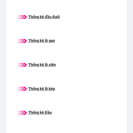
Thống kê đầu đuôi
Thống kê lô gan
Thống kê lô xiên
Thống kê lô kép
Thống kê Đầu