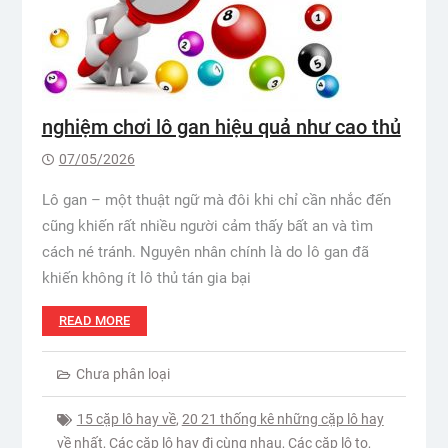
nghiệm chơi lô gan hiệu quả như cao thủ
07/05/2026
Lô gan – một thuật ngữ mà đôi khi chỉ cần nhắc đến
cũng khiến rất nhiều người cảm thấy bất an và tìm
cách né tránh. Nguyên nhân chính là do lô gan đã
khiến không ít lô thủ tán gia bại
READ MORE
Chưa phân loại
15 cặp lô hay về
,
20 21 thống kê những cặp lô hay
về nhất
,
Các cặp lô hay đi cùng nhau
,
Các cặp lô to
,