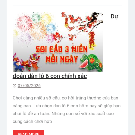
Dự
đoán dàn lô 6 con chính xác
07/05/2026
Chơi càng nhiều số cầu, cơ hội trúng thưởng của bạn
càng cao. Lựa chọn dàn lô 6 con hôm nay sẽ giúp bạn
chơi lô đề an toàn. Những con số với xác suất cao
cùng cách chơi hợp
READ MORE