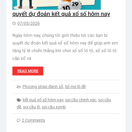
quyết dự đoán kết quả xổ số hôm nay
07/05/2026
Ngày hôm nay, chúng tôi giới thiệu tới các bạn bí
quyết dự đoán kết quả xổ số hôm nay để giúp anh em
tăng tỷ lệ chiến thắng khi chơi xổ số lô tô, xổ số lô tô
cặp số và
READ MORE
Phương pháp đánh số
,
Sổ mơ lô đề
kết quả xổ số hôm nay
,
soi cầu chính xác
,
soi cầu
đề
,
soi cầu lô
,
soi cầu xsmb
2 Comments