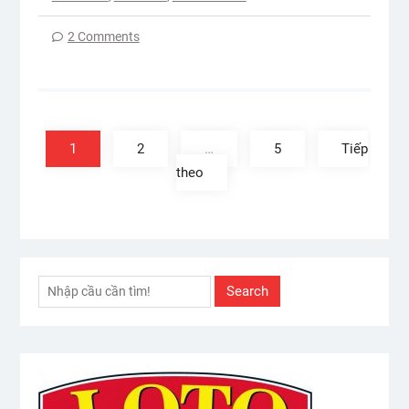
2 Comments
Điều
hướng
1
2
…
5
Tiếp
bài
theo
viết
Search