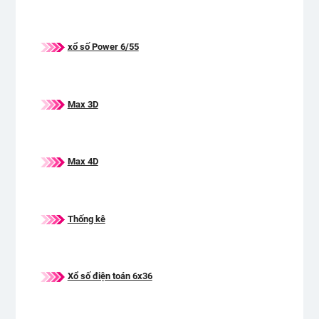
xổ số Power 6/55
Max 3D
Max 4D
Thống kê
Xổ số điện toán 6x36