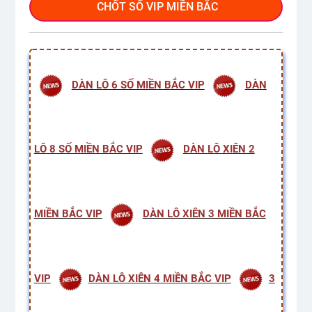
CHỐT SỐ VIP
MIỀN BẮC
DÀN LÔ 6 SỐ MIỀN BẮC VIP
DÀN
LÔ 8 SỐ MIỀN BẮC VIP
DÀN LÔ XIÊN 2
MIỀN BẮC VIP
DÀN LÔ XIÊN 3 MIỀN BẮC
VIP
DÀN LÔ XIÊN 4 MIỀN BẮC VIP
3