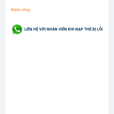
thành công.
LIÊN HỆ VỚI NHÂN VIÊN KHI NẠP THẺ BỊ LỖI