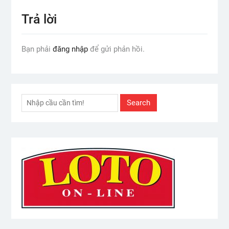
Trả lời
Bạn phải
đăng nhập
để gửi phản hồi.
Search