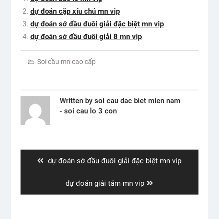
dự đoán cặp xíu chủ mn vip
dự đoán sớ đầu đuôi giải đặc biệt mn vip
dự đoán sớ đầu đuôi giải 8 mn vip
Soi cầu mn cao cấp
Written by
soi cau dac biet mien nam
- soi cau lo 3 con
Điều
hướng
bài
Previous
dự đoán sớ đầu đuôi giải đặc biệt mn vip
viết
post:
Next
dự đoán giải tám mn vip
post: