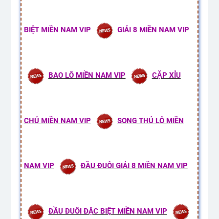
BIỆT MIỀN NAM VIP
GIẢI 8 MIỀN NAM VIP
BAO LÔ MIỀN NAM VIP
CẶP XỈU
CHỦ MIỀN NAM VIP
SONG THỦ LÔ MIỀN
NAM VIP
ĐẦU ĐUÔI GIẢI 8 MIỀN NAM VIP
ĐẦU ĐUÔI ĐẶC BIỆT MIỀN NAM VIP