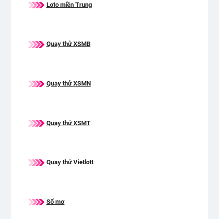
Loto miền Trung
Quay thử XSMB
Quay thử XSMN
Quay thử XSMT
Quay thử Vietlott
Sổ mơ