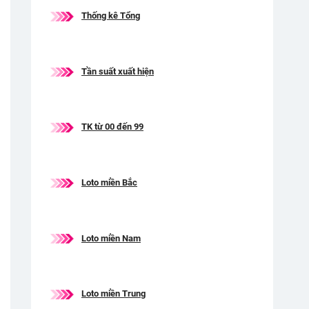
Thống kê Tổng
Tần suất xuất hiện
TK từ 00 đến 99
Loto miền Bắc
Loto miền Nam
Loto miền Trung