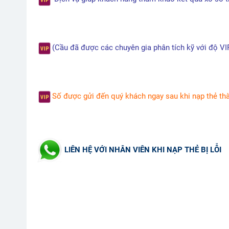
(Cầu đã được các chuyên gia phân tích kỹ với độ VI
Số được gửi đến quý khách ngay sau khi nạp thẻ th
LIÊN HỆ VỚI NHÂN VIÊN KHI NẠP THẺ BỊ LỖI