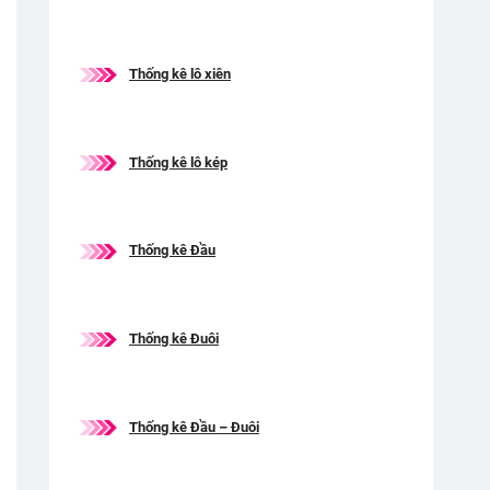
Thống kê lô xiên
Thống kê lô kép
Thống kê Đầu
Thống kê Đuôi
Thống kê Đầu – Đuôi