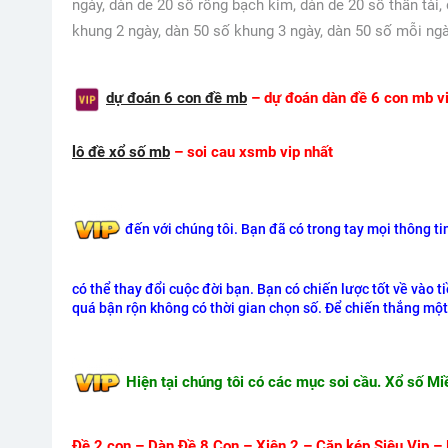
ngày, dàn de 20 số rồng bạch kim, dàn de 20 số thần tài, 
khung 2 ngày, dàn 50 số khung 3 ngày, dàn 50 số mỗi ngà
dự đoán 6 con đề mb
– dự đoán dàn đề 6 con mb v
lô đề xổ số mb
– soi cau xsmb vip nhất
đến với chúng tôi. Bạn đã có trong tay mọi thông t
có thể thay đổi cuộc đời bạn. Bạn có chiến lược tốt về vào t
quá bận rộn không có thời gian chọn số. Để chiến thắng một 
Hiện tại chúng tôi có các mục soi cầu. Xổ số Mi
Đề 2 con – Dàn Đề 8 Con – Xiên 2 – Cặp kép Siêu Vip –