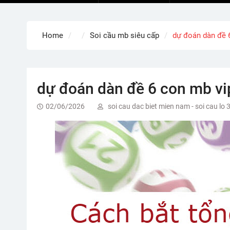
Home
Soi cầu mb siêu cấp
dự đoán dàn đề 
dự đoán dàn đề 6 con mb vi
02/06/2026
soi cau dac biet mien nam - soi cau lo 