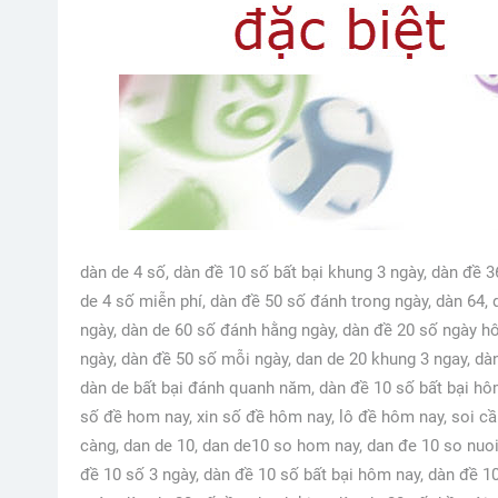
dàn de 4 số, dàn đề 10 số bất bại khung 3 ngày, dàn đề 3
de 4 số miễn phí, dàn đề 50 số đánh trong ngày, dàn 64, 
ngày, dàn de 60 số đánh hằng ngày, dàn đề 20 số ngày h
ngày, dàn đề 50 số mỗi ngày, dan de 20 khung 3 ngay, dàn
dàn de bất bại đánh quanh năm, dàn đề 10 số bất bại hô
số đề hom nay, xin số đề hôm nay, lô đề hôm nay, soi cầ
càng, dan de 10, dan de10 so hom nay, dan đe 10 so nuoi
đề 10 số 3 ngày, dàn đề 10 số bất bại hôm nay, dàn đề 10