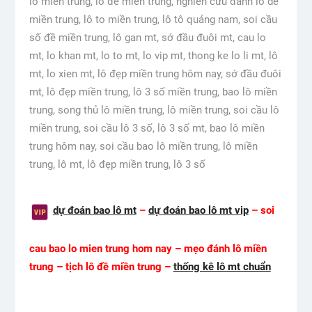
lô miền trung, lô đề miền trung, nghiên cứu đánh lô de
miền trung, lô to miền trung, lô tô quảng nam, soi cầu
số đề miền trung, lô gan mt, sớ đầu đuôi mt, cau lo
mt, lo khan mt, lo to mt, lo vip mt, thong ke lo li mt, lô
mt, lo xien mt, lô đẹp miền trung hôm nay, sớ đầu đuôi
mt, lô đẹp miền trung, lô 3 số miền trung, bao lô miền
trung, song thủ lô miền trung, lô miền trung, soi cầu lô
miền trung, soi cầu lô 3 số, lô 3 số mt, bao lô miền
trung hôm nay, soi cầu bao lô miền trung, lô miền
trung, lô mt, lô đẹp miền trung, lô 3 số
dự đoán bao lô mt
–
dự đoán bao lô mt vip
– soi
cau bao lo mien trung hom nay – mẹo đánh lô miền
trung – tịch lô đề miền trung –
thống kê lô mt chuẩn