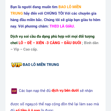
Bạn là người đang muốn tìm
BAO LÔ MIỀN
TRUNG
hãy đến với CHÚNG TÔI Với các chuyên gia
hàng đầu miền bắc. Chúng tôi sẽ giúp bạn giàu to hôm
nay. Với phương châm:
THEO LÀ GIÀU.
Dịch vụ soi cầu đa dạng phù hợp với mọi đối tượng
chơi
LÔ – ĐỀ – XIÊN -3 CÀNG – ĐẦU ĐUÔI
; Bình dân
– Vip – Cao cấp.
BAO LÔ MIỀN TRUNG
Các bạn nạp thẻ đủ
dịch vụ bên dưới
sẽ nhận
được số ngay,có thể nạp cộng dồn thẻ lại làm sao mà
đủ
số tiền ở ô nạp
là được