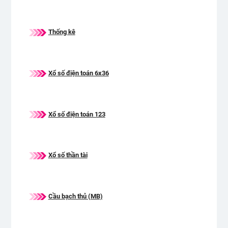
Thống kê
Xổ số điện toán 6x36
Xổ số điện toán 123
Xổ số thần tài
Cầu bạch thủ (MB)