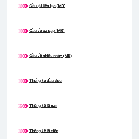
Cầu lật liên tục (MB)
Cầu về cả cặp (MB)
Cầu về nhiều nháy (MB)
Thống kê đầu đuôi
Thống kê lô gan
Thống kê lô xiên