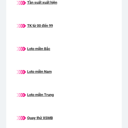
Tần suất xuất hiện
TK từ 00 đến 99
Loto miền Bắc
Loto miền Nam
Loto miền Trung
Quay thử XSMB