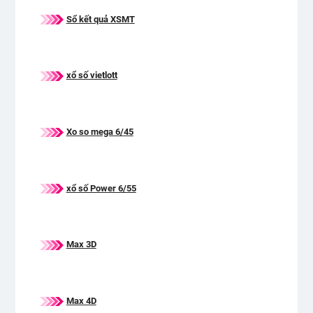
Sổ kết quả XSMT
xổ số vietlott
Xo so mega 6/45
xổ số Power 6/55
Max 3D
Max 4D