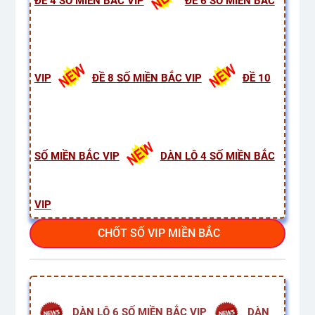
ĐỀ 4 SỐ MIỀN BẮC VIP
ĐỀ 6 SỐ MIỀN BẮC
VIP
ĐỀ 8 SỐ MIỀN BẮC VIP
ĐỀ 10
SỐ MIỀN BẮC VIP
DÀN LÔ 4 SỐ MIỀN BẮC
VIP
CHỐT SỐ VIP
MIỀN BẮC
DÀN LÔ 6 SỐ MIỀN BẮC VIP
DÀN