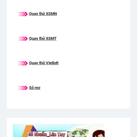
Quay thử XSMN
Quay thử XSMT
Quay thử Vietlott
Sổ mơ