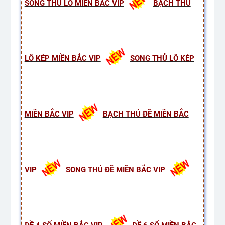
SONG THỦ LÔ MIỀN BẮC VIP
BẠCH THỦ
LÔ KÉP MIỀN BẮC VIP
SONG THỦ LÔ KÉP
MIỀN BẮC VIP
BẠCH THỦ ĐỀ MIỀN BẮC
VIP
SONG THỦ ĐỀ MIỀN BẮC VIP