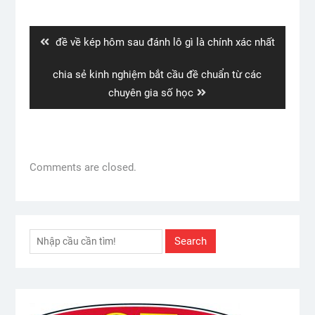
hướng
bài
Previous
đề về kép hôm sau đánh lô gì là chính xác nhất
viết
post:
Next
chia sẻ kinh nghiệm bắt cầu đề chuẩn từ các
post:
chuyên gia số học
Comments are closed.
Search