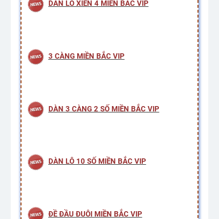
DÀN LÔ XIÊN 4 MIỀN BẮC VIP
3 CÀNG MIỀN BẮC VIP
DÀN 3 CÀNG 2 SỐ MIỀN BẮC VIP
DÀN LÔ 10 SỐ MIỀN BẮC VIP
ĐỀ ĐẦU ĐUÔI MIỀN BẮC VIP