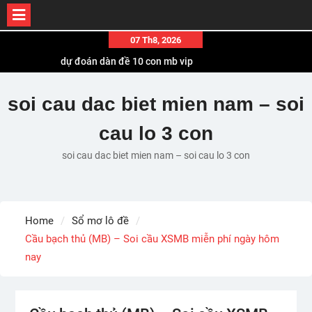
Skip
07 Th8, 2026
to
dự đoán dàn đề 10 con mb vip
content
dự đoán dàn lô 10 con mb vip
dự đoán dàn đề 6 con mb vip
soi cau dac biet mien nam – soi
cau lo 3 con
soi cau dac biet mien nam – soi cau lo 3 con
Home
Sổ mơ lô đề
Cầu bạch thủ (MB) – Soi cầu XSMB miễn phí ngày hôm
nay