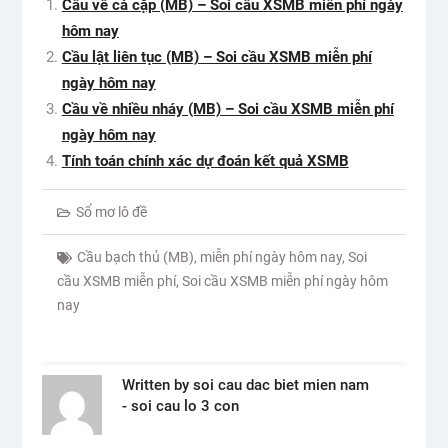
Cầu về cả cặp (MB) – Soi cầu XSMB miễn phí ngày
hôm nay
Cầu lật liên tục (MB) – Soi cầu XSMB miễn phí
ngày hôm nay
Cầu về nhiều nháy (MB) – Soi cầu XSMB miễn phí
ngày hôm nay
Tính toán chính xác dự đoán kết quả XSMB
Sổ mơ lô đề
Cầu bạch thủ (MB)
,
miễn phí ngày hôm nay
,
Soi
cầu XSMB miễn phí
,
Soi cầu XSMB miễn phí ngày hôm
nay
Written by
soi cau dac biet mien nam
- soi cau lo 3 con
Điều