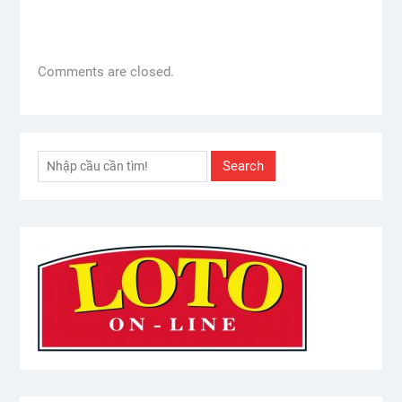
Comments are closed.
Search