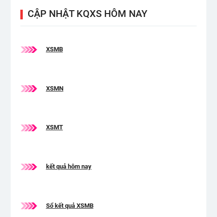
CẬP NHẬT KQXS HÔM NAY
XSMB
XSMN
XSMT
kết quả hôm nay
Sổ kết quả XSMB