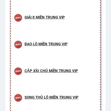
GIẢI 8 MIỀN TRUNG VIP
BAO LÔ MIỀN TRUNG VIP
CẶP XỈU CHỦ MIỀN TRUNG VIP
SONG THỦ LÔ MIỀN TRUNG VIP