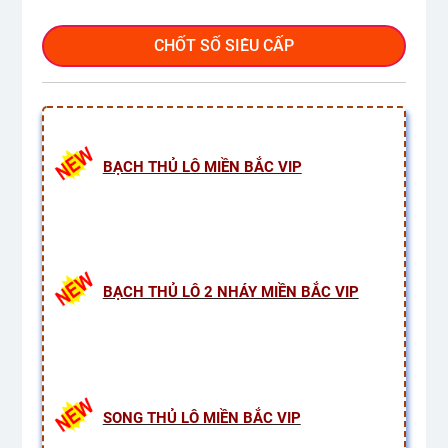
CHỐT SỐ SIÊU CẤP
BẠCH THỦ LÔ MIỀN BẮC VIP
BẠCH THỦ LÔ 2 NHÁY MIỀN BẮC VIP
SONG THỦ LÔ MIỀN BẮC VIP