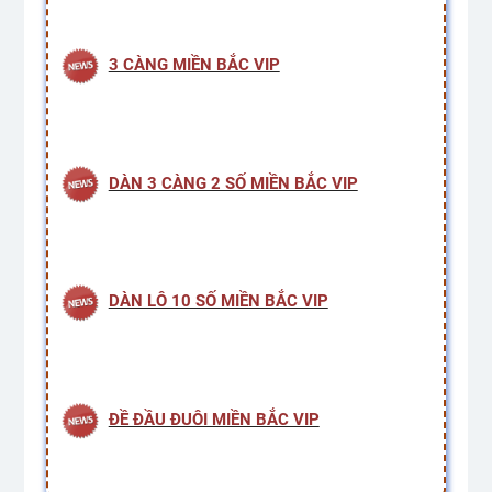
3 CÀNG MIỀN BẮC VIP
DÀN 3 CÀNG 2 SỐ MIỀN BẮC VIP
DÀN LÔ 10 SỐ MIỀN BẮC VIP
ĐỀ ĐẦU ĐUÔI MIỀN BẮC VIP