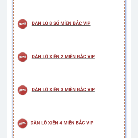
DÀN LÔ 8 SỐ MIỀN BẮC VIP
DÀN LÔ XIÊN 2 MIỀN BẮC VIP
DÀN LÔ XIÊN 3 MIỀN BẮC VIP
DÀN LÔ XIÊN 4 MIỀN BẮC VIP