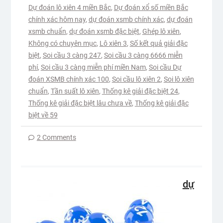
Dự đoán lô xiên 4 miền Bắc
,
Dự đoán xổ số miền Bắc
chính xác hôm nay
,
dự đoán xsmb chính xác
,
dự đoán
xsmb chuẩn
,
dự đoán xsmb đặc biệt
,
Ghép lô xiên
,
Không có chuyên mục
,
Lô xiên 3
,
Số kết quả giải đặc
biệt
,
Soi cầu 3 càng 247
,
Soi cầu 3 càng 6666 miễn
phí
,
Soi cầu 3 càng miễn phí miền Nam
,
Soi cầu Dự
đoán XSMB chính xác 100
,
Soi cầu lô xiên 2
,
Soi lô xiên
chuẩn
,
Tần suất lô xiên
,
Thống kê giải đặc biệt 24
,
Thống kê giải đặc biệt lâu chưa về
,
Thống kê giải đặc
biệt về 59
2 Comments
dự