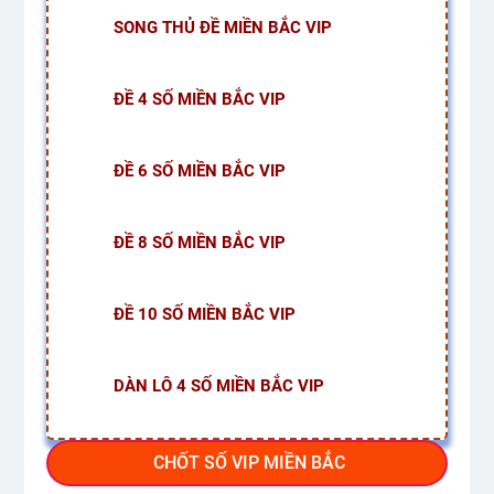
SONG THỦ ĐỀ MIỀN BẮC VIP
ĐỀ 4 SỐ MIỀN BẮC VIP
ĐỀ 6 SỐ MIỀN BẮC VIP
ĐỀ 8 SỐ MIỀN BẮC VIP
ĐỀ 10 SỐ MIỀN BẮC VIP
DÀN LÔ 4 SỐ MIỀN BẮC VIP
CHỐT SỐ VIP
MIỀN BẮC