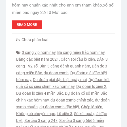
hôm nay chuẩn xác nhất cho anh em tham khảo.xổ số
miền bắc ngày 22/10 Mời các
READ MORE
Chưa phân loại
3 càng víp hôm nay
,
Ba càng miền Bắc hôm nay
,
Bảng đặc biệt năm 2021
,
Cách soi cầu lô xiên
,
DÀN 3
càng 192 số
,
Dàn 3 càng đánh quanh năm
,
Dàn de 3
càng miền Bắc
,
du doan xsmb
,
Dự đoán giải đặc biệt
hôm nay
,
Dự đoán giải đặc biệt ngày mai
,
Dự đoán kết
quả xổ số siêu chính xác hôm nay
,
Dự đoán lô xiên 2
,
Dự đoán lô xiên 4 miền Bắc
,
Dự đoán xổ số miền Bắc
chính xác hôm nay
,
dự đoán xsmb chính xác
,
dự đoán
xsmb chuẩn
,
dự đoán xsmb đặc biệt
,
Ghép lô xiên
,
Không có chuyên mục
,
Lô xiên 3
,
Số kết quả giải đặc
biệt
,
Soi cầu 3 càng 247
,
Soi cầu 3 càng 6666 miễn