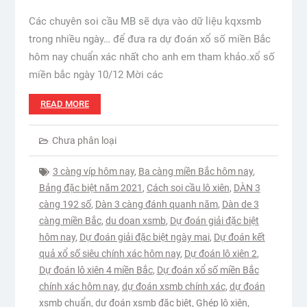
Các chuyên soi cầu MB sẽ dựa vào dữ liệu kqxsmb
trong nhiều ngày… để đưa ra dự đoán xổ số miền Bắc
hôm nay chuẩn xác nhất cho anh em tham khảo.xổ số
miền bắc ngày 10/12 Mời các
READ MORE
Chưa phân loại
3 càng víp hôm nay
,
Ba càng miền Bắc hôm nay
,
Bảng đặc biệt năm 2021
,
Cách soi cầu lô xiên
,
DÀN 3
càng 192 số
,
Dàn 3 càng đánh quanh năm
,
Dàn de 3
càng miền Bắc
,
du doan xsmb
,
Dự đoán giải đặc biệt
hôm nay
,
Dự đoán giải đặc biệt ngày mai
,
Dự đoán kết
quả xổ số siêu chính xác hôm nay
,
Dự đoán lô xiên 2
,
Dự đoán lô xiên 4 miền Bắc
,
Dự đoán xổ số miền Bắc
chính xác hôm nay
,
dự đoán xsmb chính xác
,
dự đoán
xsmb chuẩn
,
dự đoán xsmb đặc biệt
,
Ghép lô xiên
,