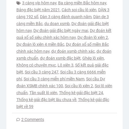
3 càng víp hôm nay
,
Ba càng miền Bắc hôm nay
,
Bảng đặc biệt năm 2021
,
Cách soi cầu lô xiên
,
DÀN 3
càng 192 số
,
Dàn 3 càng đánh quanh năm
,
Dàn de 3
càng miền Bắc
,
du doan xsmb
,
Dự đoán giải đặc biệt
hôm nay
,
Dự đoán giải đặc biệt ngày mai
,
Dự đoán kết
quả xổ số siêu chính xác hôm nay
,
Dự đoán lô xiên 2
,
Dự đoán lô xiên 4 miền Bắc
,
Dự đoán xổ số miền Bắc
chính xác hôm nay
,
dự đoán xsmb chính xác
,
dự đoán
xsmb chuẩn
,
dự đoán xsmb đặc biệt
,
Ghép lô xiên
,
Không có chuyên mục
,
Lô xiên 3
,
Số kết quả giải đặc
biệt
,
Soi cầu 3 càng 247
,
Soi cầu 3 càng 6666 miễn
phí
,
Soi cầu 3 càng miễn phí miền Nam
,
Soi cầu Dự
đoán XSMB chính xác 100
,
Soi cầu lô xiên 2
,
Soi lô xiên
chuẩn
,
Tần suất lô xiên
,
Thống kê giải đặc biệt 24
,
Thống kê giải đặc biệt lâu chưa về
,
Thống kê giải đặc
biệt về 59
2 Comments