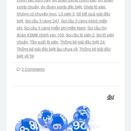
chính xác hôm nay
,
dự đoán xsmb chính xác
,
dự đoán
xsmb chuẩn
,
dự đoán xsmb đặc biệt
,
Ghép lô xiên
,
Không có chuyên mục
,
Lô xiên 3
,
Số kết quả giải đặc
biệt
,
Soi cầu 3 càng 247
,
Soi cầu 3 càng 6666 miễn
phí
,
Soi cầu 3 càng miễn phí miền Nam
,
Soi cầu Dự
đoán XSMB chính xác 100
,
Soi cầu lô xiên 2
,
Soi lô xiên
chuẩn
,
Tần suất lô xiên
,
Thống kê giải đặc biệt 24
,
Thống kê giải đặc biệt lâu chưa về
,
Thống kê giải đặc
biệt về 59
2 Comments
dự