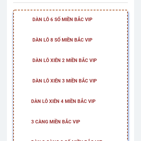
DÀN LÔ 6 SỐ MIỀN BẮC VIP
DÀN LÔ 8 SỐ MIỀN BẮC VIP
DÀN LÔ XIÊN 2 MIỀN BẮC VIP
DÀN LÔ XIÊN 3 MIỀN BẮC VIP
DÀN LÔ XIÊN 4 MIỀN BẮC VIP
3 CÀNG MIỀN BẮC VIP