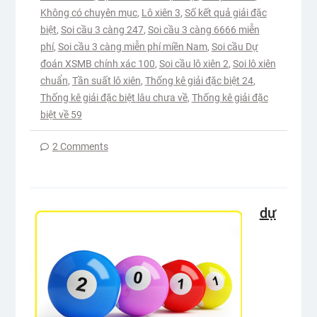
Không có chuyên mục
,
Lô xiên 3
,
Số kết quả giải đặc
biệt
,
Soi cầu 3 càng 247
,
Soi cầu 3 càng 6666 miễn
phí
,
Soi cầu 3 càng miễn phí miền Nam
,
Soi cầu Dự
đoán XSMB chính xác 100
,
Soi cầu lô xiên 2
,
Soi lô xiên
chuẩn
,
Tần suất lô xiên
,
Thống kê giải đặc biệt 24
,
Thống kê giải đặc biệt lâu chưa về
,
Thống kê giải đặc
biệt về 59
2 Comments
dự