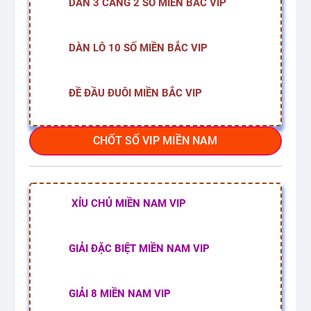
DÀN 3 CÀNG 2 SỐ MIỀN BẮC VIP
DÀN LÔ 10 SỐ MIỀN BẮC VIP
ĐỀ ĐẦU ĐUÔI MIỀN BẮC VIP
CHỐT SỐ VIP
MIỀN NAM
XỈU CHỦ MIỀN NAM VIP
GIẢI ĐẶC BIỆT MIỀN NAM VIP
GIẢI 8 MIỀN NAM VIP