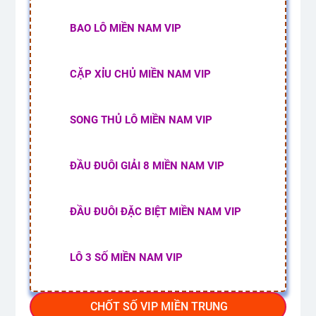
BAO LÔ MIỀN NAM VIP
CẶP XỈU CHỦ MIỀN NAM VIP
SONG THỦ LÔ MIỀN NAM VIP
ĐẦU ĐUÔI GIẢI 8 MIỀN NAM VIP
ĐẦU ĐUÔI ĐẶC BIỆT MIỀN NAM VIP
LÔ 3 SỐ MIỀN NAM VIP
CHỐT SỐ VIP
MIỀN TRUNG