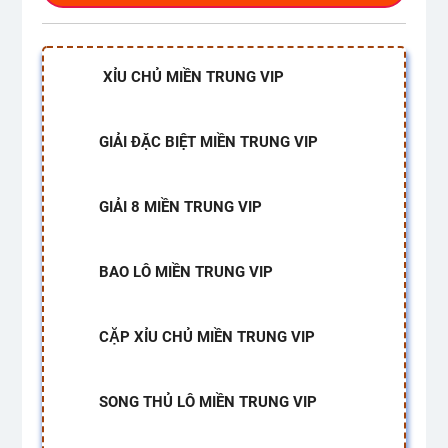
XỈU CHỦ MIỀN TRUNG VIP
GIẢI ĐẶC BIỆT MIỀN TRUNG VIP
GIẢI 8 MIỀN TRUNG VIP
BAO LÔ MIỀN TRUNG VIP
CẶP XỈU CHỦ MIỀN TRUNG VIP
SONG THỦ LÔ MIỀN TRUNG VIP