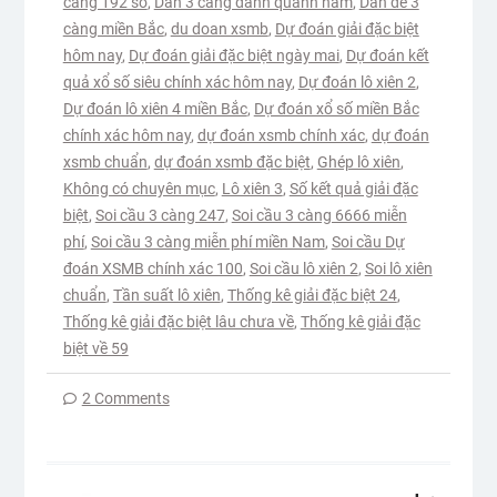
càng 192 số
,
Dàn 3 càng đánh quanh năm
,
Dàn de 3
càng miền Bắc
,
du doan xsmb
,
Dự đoán giải đặc biệt
hôm nay
,
Dự đoán giải đặc biệt ngày mai
,
Dự đoán kết
quả xổ số siêu chính xác hôm nay
,
Dự đoán lô xiên 2
,
Dự đoán lô xiên 4 miền Bắc
,
Dự đoán xổ số miền Bắc
chính xác hôm nay
,
dự đoán xsmb chính xác
,
dự đoán
xsmb chuẩn
,
dự đoán xsmb đặc biệt
,
Ghép lô xiên
,
Không có chuyên mục
,
Lô xiên 3
,
Số kết quả giải đặc
biệt
,
Soi cầu 3 càng 247
,
Soi cầu 3 càng 6666 miễn
phí
,
Soi cầu 3 càng miễn phí miền Nam
,
Soi cầu Dự
đoán XSMB chính xác 100
,
Soi cầu lô xiên 2
,
Soi lô xiên
chuẩn
,
Tần suất lô xiên
,
Thống kê giải đặc biệt 24
,
Thống kê giải đặc biệt lâu chưa về
,
Thống kê giải đặc
biệt về 59
2 Comments