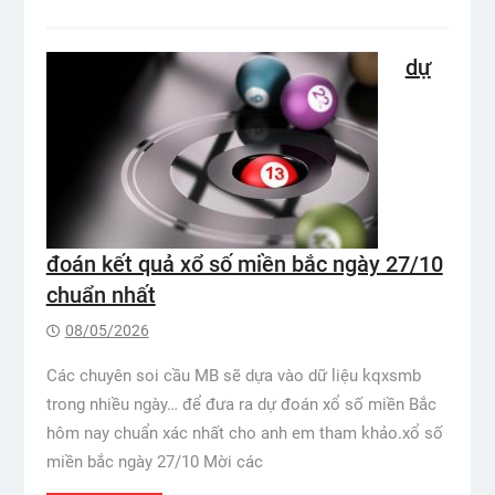
dự
đoán kết quả xổ số miền bắc ngày 27/10
chuẩn nhất
08/05/2026
Các chuyên soi cầu MB sẽ dựa vào dữ liệu kqxsmb
trong nhiều ngày… để đưa ra dự đoán xổ số miền Bắc
hôm nay chuẩn xác nhất cho anh em tham khảo.xổ số
miền bắc ngày 27/10 Mời các