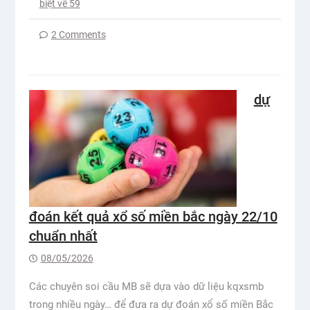
biệt về 59
2 Comments
dự
đoán kết quả xổ số miền bắc ngày 22/10
chuẩn nhất
08/05/2026
Các chuyên soi cầu MB sẽ dựa vào dữ liệu kqxsmb
trong nhiều ngày… để đưa ra dự đoán xổ số miền Bắc