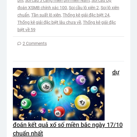
phí
,
Soi cầu 3 càng miễn phí miền Nam
,
Soi cầu Dự
đoán XSMB chính xác 100
,
Soi cầu lô xiên 2
,
Soi lô xiên
chuẩn
,
Tần suất lô xiên
,
Thống kê giải đặc biệt 24
,
Thống kê giải đặc biệt lâu chưa về
,
Thống kê giải đặc
biệt về 59
2 Comments
dự
đoán kết quả xổ số miền bắc ngày 17/10
chuẩn nhất