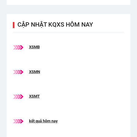
CẬP NHẬT KQXS HÔM NAY
XSMB
XSMN
XSMT
kết quả hôm nay