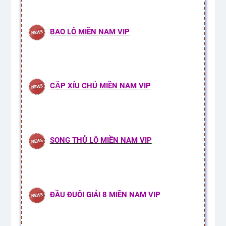
BAO LÔ MIỀN NAM VIP
CẶP XỈU CHỦ MIỀN NAM VIP
SONG THỦ LÔ MIỀN NAM VIP
ĐẦU ĐUÔI GIẢI 8 MIỀN NAM VIP