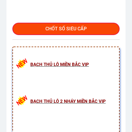
CHỐT SỐ SIÊU CẤP
BẠCH THỦ LÔ MIỀN BẮC VIP
BẠCH THỦ LÔ 2 NHÁY MIỀN BẮC VIP