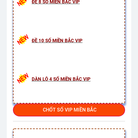
ĐỀ 8 SỐ MIỀN BẮC VIP
ĐỀ 10 SỐ MIỀN BẮC VIP
DÀN LÔ 4 SỐ MIỀN BẮC VIP
CHỐT SỐ VIP
MIỀN BẮC