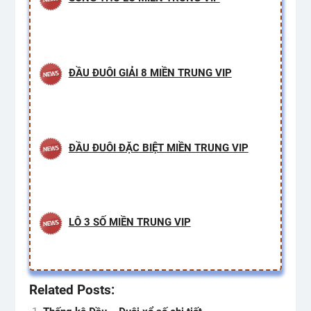
ĐẦU ĐUÔI GIẢI 8 MIỀN TRUNG VIP
ĐẦU ĐUÔI ĐẶC BIỆT MIỀN TRUNG VIP
LÔ 3 SỐ MIỀN TRUNG VIP
Related Posts: