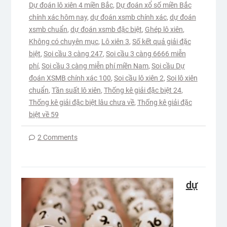
Dự đoán lô xiên 4 miền Bắc
,
Dự đoán xổ số miền Bắc
chính xác hôm nay
,
dự đoán xsmb chính xác
,
dự đoán
xsmb chuẩn
,
dự đoán xsmb đặc biệt
,
Ghép lô xiên
,
Không có chuyên mục
,
Lô xiên 3
,
Số kết quả giải đặc
biệt
,
Soi cầu 3 càng 247
,
Soi cầu 3 càng 6666 miễn
phí
,
Soi cầu 3 càng miễn phí miền Nam
,
Soi cầu Dự
đoán XSMB chính xác 100
,
Soi cầu lô xiên 2
,
Soi lô xiên
chuẩn
,
Tần suất lô xiên
,
Thống kê giải đặc biệt 24
,
Thống kê giải đặc biệt lâu chưa về
,
Thống kê giải đặc
biệt về 59
2 Comments
dự