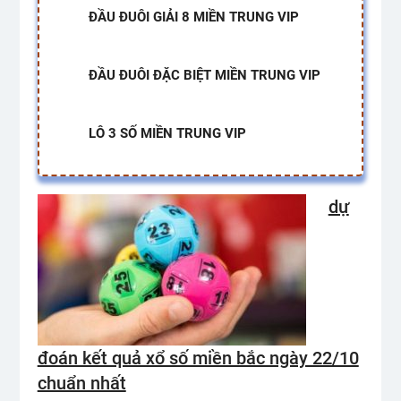
ĐẦU ĐUÔI GIẢI 8 MIỀN TRUNG VIP
ĐẦU ĐUÔI ĐẶC BIỆT MIỀN TRUNG VIP
LÔ 3 SỐ MIỀN TRUNG VIP
dự
đoán kết quả xổ số miền bắc ngày 22/10
chuẩn nhất