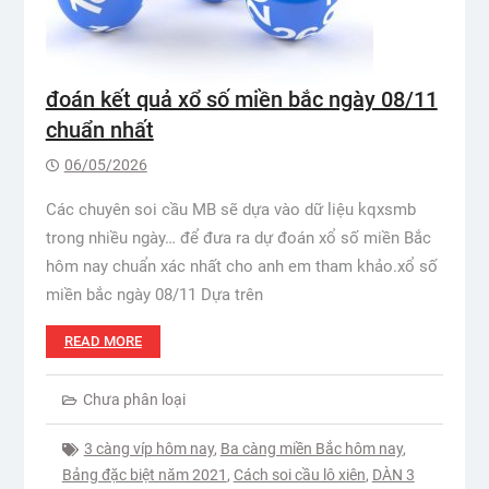
đoán kết quả xổ số miền bắc ngày 08/11
chuẩn nhất
06/05/2026
Các chuyên soi cầu MB sẽ dựa vào dữ liệu kqxsmb
trong nhiều ngày… để đưa ra dự đoán xổ số miền Bắc
hôm nay chuẩn xác nhất cho anh em tham khảo.xổ số
miền bắc ngày 08/11 Dựa trên
READ MORE
Chưa phân loại
3 càng víp hôm nay
,
Ba càng miền Bắc hôm nay
,
Bảng đặc biệt năm 2021
,
Cách soi cầu lô xiên
,
DÀN 3