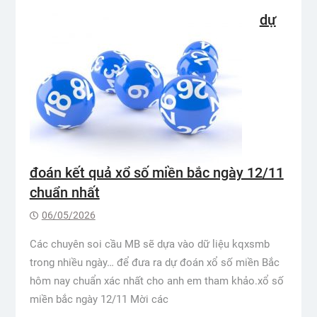
dự
đoán kết quả xổ số miền bắc ngày 12/11
chuẩn nhất
06/05/2026
Các chuyên soi cầu MB sẽ dựa vào dữ liệu kqxsmb
trong nhiều ngày… để đưa ra dự đoán xổ số miền Bắc
hôm nay chuẩn xác nhất cho anh em tham khảo.xổ số
miền bắc ngày 12/11 Mời các