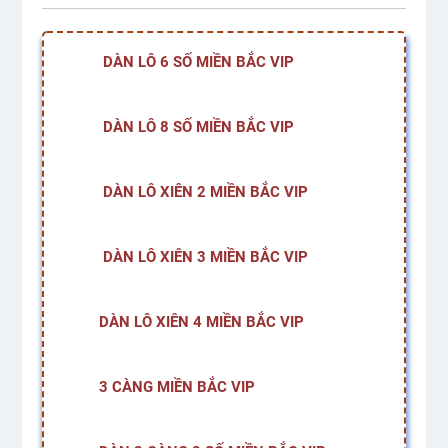
DÀN LÔ 6 SỐ MIỀN BẮC VIP
DÀN LÔ 8 SỐ MIỀN BẮC VIP
DÀN LÔ XIÊN 2 MIỀN BẮC VIP
DÀN LÔ XIÊN 3 MIỀN BẮC VIP
DÀN LÔ XIÊN 4 MIỀN BẮC VIP
3 CÀNG MIỀN BẮC VIP