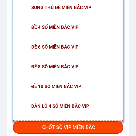
SONG THỦ ĐỀ MIỀN BẮC VIP
ĐỀ 4 SỐ MIỀN BẮC VIP
ĐỀ 6 SỐ MIỀN BẮC VIP
ĐỀ 8 SỐ MIỀN BẮC VIP
ĐỀ 10 SỐ MIỀN BẮC VIP
DÀN LÔ 4 SỐ MIỀN BẮC VIP
CHỐT SỐ VIP
MIỀN BẮC