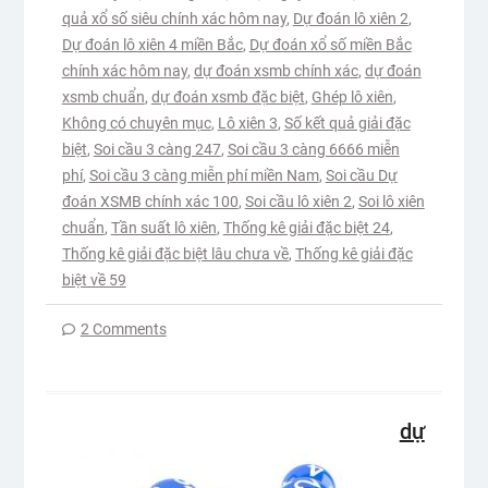
quả xổ số siêu chính xác hôm nay
,
Dự đoán lô xiên 2
,
Dự đoán lô xiên 4 miền Bắc
,
Dự đoán xổ số miền Bắc
chính xác hôm nay
,
dự đoán xsmb chính xác
,
dự đoán
xsmb chuẩn
,
dự đoán xsmb đặc biệt
,
Ghép lô xiên
,
Không có chuyên mục
,
Lô xiên 3
,
Số kết quả giải đặc
biệt
,
Soi cầu 3 càng 247
,
Soi cầu 3 càng 6666 miễn
phí
,
Soi cầu 3 càng miễn phí miền Nam
,
Soi cầu Dự
đoán XSMB chính xác 100
,
Soi cầu lô xiên 2
,
Soi lô xiên
chuẩn
,
Tần suất lô xiên
,
Thống kê giải đặc biệt 24
,
Thống kê giải đặc biệt lâu chưa về
,
Thống kê giải đặc
biệt về 59
2 Comments
dự