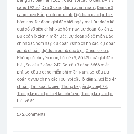
Bảng đặc biệt năm 2021
,
Cách soi cầu lô xiên
,
DÀN 3
càng 192 số
,
Dàn 3 càng đánh quanh năm
,
Dàn de 3
càng miền Bắc
,
du doan xsmb
,
Dự đoán giải đặc biệt
hôm nay
,
Dự đoán giải đặc biệt ngày mai
,
Dự đoán kết
quả xổ số siêu chính xác hôm nay
,
Dự đoán lô xiên 2
,
Dự đoán lô xiên 4 miền Bắc
,
Dự đoán xổ số miền Bắc
chính xác hôm nay
,
dự đoán xsmb chính xác
,
dự đoán
xsmb chuẩn
,
dự đoán xsmb đặc biệt
,
Ghép lô xiên
,
Không có chuyên mục
,
Lô xiên 3
,
Số kết quả giải đặc
biệt
,
Soi cầu 3 càng 247
,
Soi cầu 3 càng 6666 miễn
phí
,
Soi cầu 3 càng miễn phí miền Nam
,
Soi cầu Dự
đoán XSMB chính xác 100
,
Soi cầu lô xiên 2
,
Soi lô xiên
chuẩn
,
Tần suất lô xiên
,
Thống kê giải đặc biệt 24
,
Thống kê giải đặc biệt lâu chưa về
,
Thống kê giải đặc
biệt về 59
2 Comments