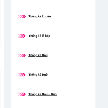
Thống kê lô xiên
Thống kê lô kép
Thống kê Đầu
Thống kê Đuôi
Thống kê Đầu – Đuôi