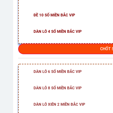
ĐỀ 10 SỐ MIỀN BẮC VIP
DÀN LÔ 4 SỐ MIỀN BẮC VIP
CHỐT 
DÀN LÔ 6 SỐ MIỀN BẮC VIP
DÀN LÔ 8 SỐ MIỀN BẮC VIP
DÀN LÔ XIÊN 2 MIỀN BẮC VIP