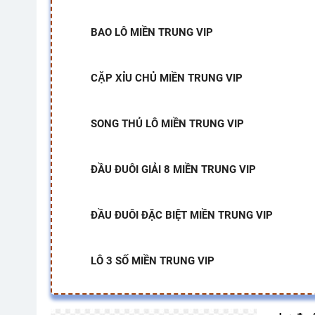
BAO LÔ MIỀN TRUNG VIP
CẶP XỈU CHỦ MIỀN TRUNG VIP
SONG THỦ LÔ MIỀN TRUNG VIP
ĐẦU ĐUÔI GIẢI 8 MIỀN TRUNG VIP
ĐẦU ĐUÔI ĐẶC BIỆT MIỀN TRUNG VIP
LÔ 3 SỐ MIỀN TRUNG VIP