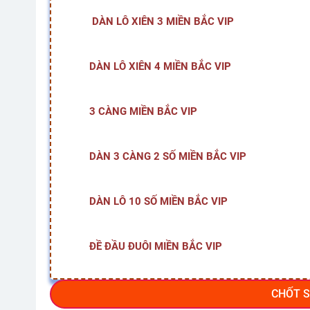
DÀN LÔ XIÊN 3 MIỀN BẮC VIP
DÀN LÔ XIÊN 4 MIỀN BẮC VIP
3 CÀNG MIỀN BẮC VIP
DÀN 3 CÀNG 2 SỐ MIỀN BẮC VIP
DÀN LÔ 10 SỐ MIỀN BẮC VIP
ĐỀ ĐẦU ĐUÔI MIỀN BẮC VIP
CHỐT S