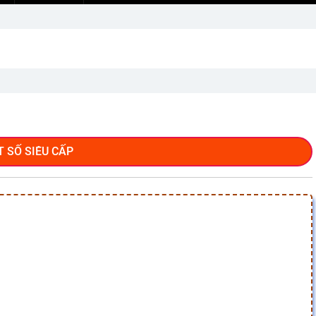
 SỐ SIÊU CẤP