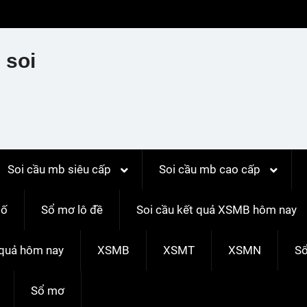
 soi
Soi cầu mb siêu cấp
Soi cầu mb cao cấp
số
Sổ mơ lô đề
Soi cầu kết quả XSMB hôm nay
 quả hôm nay
XSMB
XSMT
XSMN
Sổ
Sổ mơ