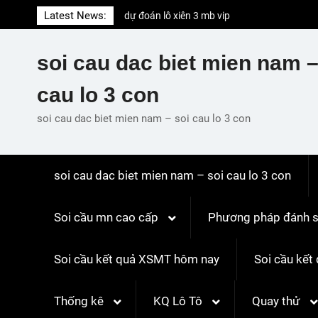
Skip
Latest News:
dự đoán lô xiên 3 mb vip
to
dự đoán dàn lô 6 con mb vip
content
dự đoán dàn đề 8 con mb vip
soi cau dac biet mien nam –
cau lo 3 con
soi cau dac biet mien nam – soi cau lo 3 con
soi cau dac biet mien nam – soi cau lo 3 con
Soi cầu mn cao cấp
Phương pháp đánh 
Soi cầu kết quả XSMT hôm nay
Soi cầu kết
Thống kê
KQ Lô Tô
Quay thử