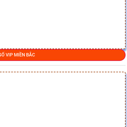
SỐ VIP
MIỀN BẮC