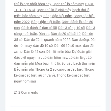
thủ lô đẹp nhất hôm nay
,
Bạch thủ lô hôm nay
,
BẠCH
THỦ LÔ LÀ GÌ
,
Bạch thủ lô là giải mấy
,
bạch thủ lô
miền bắc hôm nay
,
Bảng đặc biệt năm
,
Bảng đặc biệt
năm 2022
,
Bảng đặc biệt tuần
,
Cách đánh lô dàn 50
con
,
Cách đánh lô dàn có lãi
,
Dàn 3 càng 10 số
,
Dàn 3
càng nuôi tuần
,
Dàn de
,
Dàn de 20 số bất tử
,
Dàn de
35 số
,
Dàn de đánh quanh năm 2022
,
Dàn de đẹp
,
Dàn
de hôm nay
,
dàn đề 10 số
,
Dàn đề 10 số max
,
dàn đề
xsmb
,
Dàn lô 42 con
,
Dàn lô miền bắc
,
Dự đoán giải
đặc biệt ngày mai
,
Lô dàn hôm nay
,
Lô dàn là gì
,
Lô
dàn miễn phí
,
Mua bạch thủ lô
,
Soi cầu bạch thủ miền
Bắc miễn phí
,
Thống kê 2 số cuối giải đặc biệt
,
Thống
kê giải đặc biệt lâu chưa về
,
Thống kê giải đặc biệt
ngày hôm sau
2 Comments