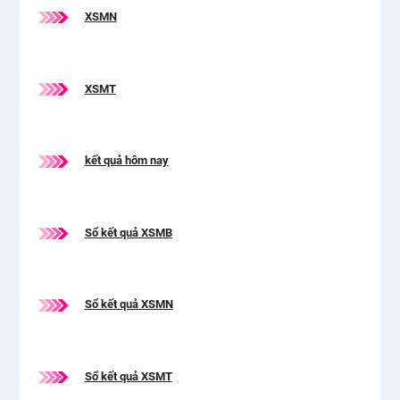
XSMN
XSMT
kết quả hôm nay
Sổ kết quả XSMB
Sổ kết quả XSMN
Sổ kết quả XSMT