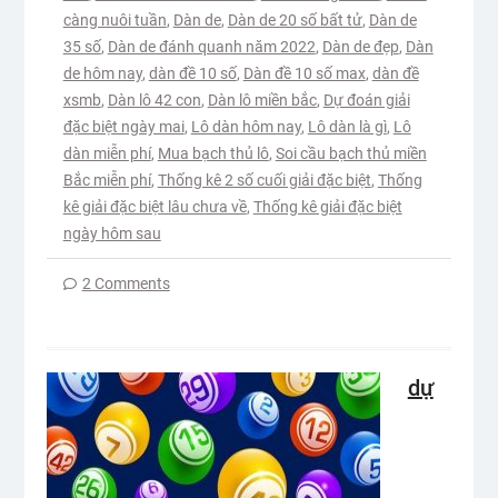
càng nuôi tuần
,
Dàn de
,
Dàn de 20 số bất tử
,
Dàn de
35 số
,
Dàn de đánh quanh năm 2022
,
Dàn de đẹp
,
Dàn
de hôm nay
,
dàn đề 10 số
,
Dàn đề 10 số max
,
dàn đề
xsmb
,
Dàn lô 42 con
,
Dàn lô miền bắc
,
Dự đoán giải
đặc biệt ngày mai
,
Lô dàn hôm nay
,
Lô dàn là gì
,
Lô
dàn miễn phí
,
Mua bạch thủ lô
,
Soi cầu bạch thủ miền
Bắc miễn phí
,
Thống kê 2 số cuối giải đặc biệt
,
Thống
kê giải đặc biệt lâu chưa về
,
Thống kê giải đặc biệt
ngày hôm sau
2 Comments
dự