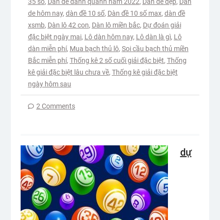
35 số
,
Dàn de đánh quanh năm 2022
,
Dàn de đẹp
,
Dàn
de hôm nay
,
dàn đề 10 số
,
Dàn đề 10 số max
,
dàn đề
xsmb
,
Dàn lô 42 con
,
Dàn lô miền bắc
,
Dự đoán giải
đặc biệt ngày mai
,
Lô dàn hôm nay
,
Lô dàn là gì
,
Lô
dàn miễn phí
,
Mua bạch thủ lô
,
Soi cầu bạch thủ miền
Bắc miễn phí
,
Thống kê 2 số cuối giải đặc biệt
,
Thống
kê giải đặc biệt lâu chưa về
,
Thống kê giải đặc biệt
ngày hôm sau
2 Comments
dự