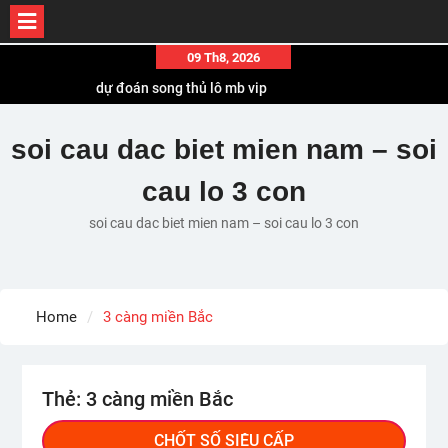
Skip
09 Th8, 2026
to
dự đoán song thủ lô mb vip
content
dự đoán dàn lô 4 con mb vip
dự đoán dàn lô 10 con mb vip
soi cau dac biet mien nam – soi
cau lo 3 con
soi cau dac biet mien nam – soi cau lo 3 con
Home
3 càng miền Bắc
Thẻ:
3 càng miền Bắc
CHỐT SỐ SIÊU CẤP