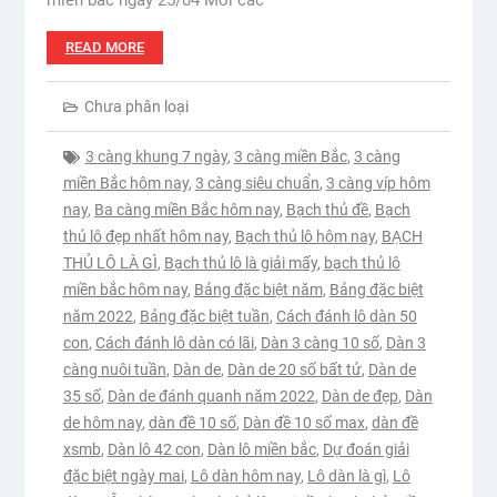
miền bắc ngày 25/04 Mời các
READ MORE
Chưa phân loại
3 càng khung 7 ngày
,
3 càng miền Bắc
,
3 càng
miền Bắc hôm nay
,
3 càng siêu chuẩn
,
3 càng víp hôm
nay
,
Ba càng miền Bắc hôm nay
,
Bạch thủ đề
,
Bạch
thủ lô đẹp nhất hôm nay
,
Bạch thủ lô hôm nay
,
BẠCH
THỦ LÔ LÀ GÌ
,
Bạch thủ lô là giải mấy
,
bạch thủ lô
miền bắc hôm nay
,
Bảng đặc biệt năm
,
Bảng đặc biệt
năm 2022
,
Bảng đặc biệt tuần
,
Cách đánh lô dàn 50
con
,
Cách đánh lô dàn có lãi
,
Dàn 3 càng 10 số
,
Dàn 3
càng nuôi tuần
,
Dàn de
,
Dàn de 20 số bất tử
,
Dàn de
35 số
,
Dàn de đánh quanh năm 2022
,
Dàn de đẹp
,
Dàn
de hôm nay
,
dàn đề 10 số
,
Dàn đề 10 số max
,
dàn đề
xsmb
,
Dàn lô 42 con
,
Dàn lô miền bắc
,
Dự đoán giải
đặc biệt ngày mai
,
Lô dàn hôm nay
,
Lô dàn là gì
,
Lô