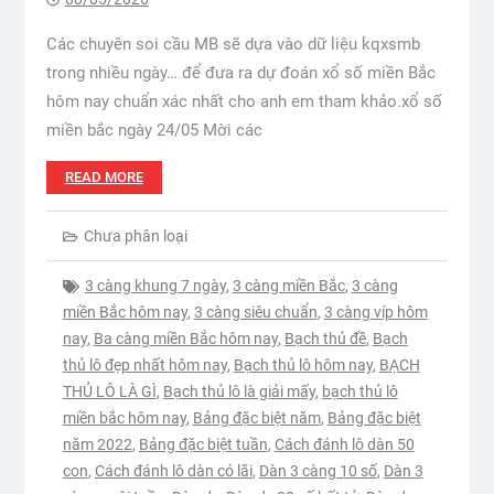
Các chuyên soi cầu MB sẽ dựa vào dữ liệu kqxsmb
trong nhiều ngày… để đưa ra dự đoán xổ số miền Bắc
hôm nay chuẩn xác nhất cho anh em tham khảo.xổ số
miền bắc ngày 24/05 Mời các
READ MORE
Chưa phân loại
3 càng khung 7 ngày
,
3 càng miền Bắc
,
3 càng
miền Bắc hôm nay
,
3 càng siêu chuẩn
,
3 càng víp hôm
nay
,
Ba càng miền Bắc hôm nay
,
Bạch thủ đề
,
Bạch
thủ lô đẹp nhất hôm nay
,
Bạch thủ lô hôm nay
,
BẠCH
THỦ LÔ LÀ GÌ
,
Bạch thủ lô là giải mấy
,
bạch thủ lô
miền bắc hôm nay
,
Bảng đặc biệt năm
,
Bảng đặc biệt
năm 2022
,
Bảng đặc biệt tuần
,
Cách đánh lô dàn 50
con
,
Cách đánh lô dàn có lãi
,
Dàn 3 càng 10 số
,
Dàn 3