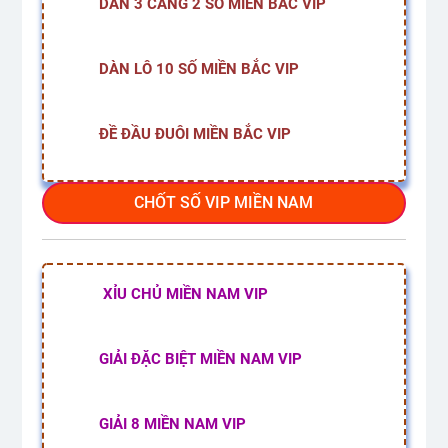
DÀN 3 CÀNG 2 SỐ MIỀN BẮC VIP
DÀN LÔ 10 SỐ MIỀN BẮC VIP
ĐỀ ĐẦU ĐUÔI MIỀN BẮC VIP
CHỐT SỐ VIP
MIỀN NAM
XỈU CHỦ MIỀN NAM VIP
GIẢI ĐẶC BIỆT MIỀN NAM VIP
GIẢI 8 MIỀN NAM VIP