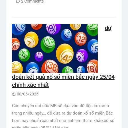
2 Comments
dự
đoán kết quả xổ số miền bắc ngày 25/04
chính xác nhất
08/05/2026
Các chuyên soi cầu MB sẽ dựa vào dữ liệu kqxsmb
trong nhiều ngày… để đưa ra dự đoán xổ số miền Bắc
hôm nay chuẩn xác nhất cho anh em tham khảo.xổ số