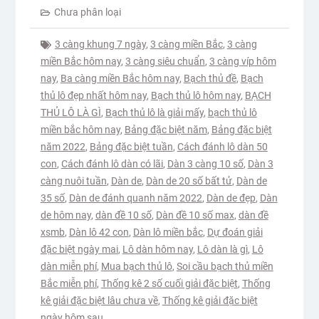
Chưa phân loại
3 càng khung 7 ngày
,
3 càng miền Bắc
,
3 càng
miền Bắc hôm nay
,
3 càng siêu chuẩn
,
3 càng víp hôm
nay
,
Ba càng miền Bắc hôm nay
,
Bạch thủ đề
,
Bạch
thủ lô đẹp nhất hôm nay
,
Bạch thủ lô hôm nay
,
BẠCH
THỦ LÔ LÀ GÌ
,
Bạch thủ lô là giải mấy
,
bạch thủ lô
miền bắc hôm nay
,
Bảng đặc biệt năm
,
Bảng đặc biệt
năm 2022
,
Bảng đặc biệt tuần
,
Cách đánh lô dàn 50
con
,
Cách đánh lô dàn có lãi
,
Dàn 3 càng 10 số
,
Dàn 3
càng nuôi tuần
,
Dàn de
,
Dàn de 20 số bất tử
,
Dàn de
35 số
,
Dàn de đánh quanh năm 2022
,
Dàn de đẹp
,
Dàn
de hôm nay
,
dàn đề 10 số
,
Dàn đề 10 số max
,
dàn đề
xsmb
,
Dàn lô 42 con
,
Dàn lô miền bắc
,
Dự đoán giải
đặc biệt ngày mai
,
Lô dàn hôm nay
,
Lô dàn là gì
,
Lô
dàn miễn phí
,
Mua bạch thủ lô
,
Soi cầu bạch thủ miền
Bắc miễn phí
,
Thống kê 2 số cuối giải đặc biệt
,
Thống
kê giải đặc biệt lâu chưa về
,
Thống kê giải đặc biệt
ngày hôm sau