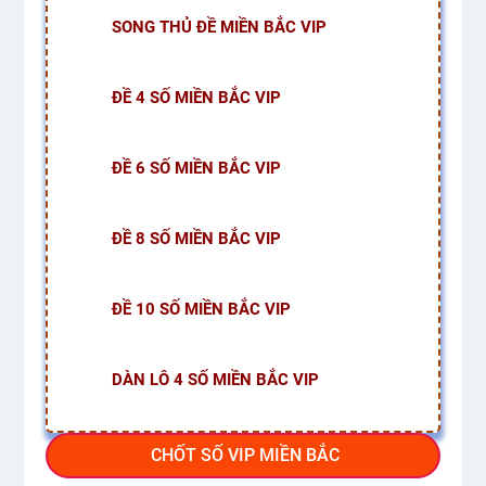
SONG THỦ ĐỀ MIỀN BẮC VIP
ĐỀ 4 SỐ MIỀN BẮC VIP
ĐỀ 6 SỐ MIỀN BẮC VIP
ĐỀ 8 SỐ MIỀN BẮC VIP
ĐỀ 10 SỐ MIỀN BẮC VIP
DÀN LÔ 4 SỐ MIỀN BẮC VIP
CHỐT SỐ VIP
MIỀN BẮC