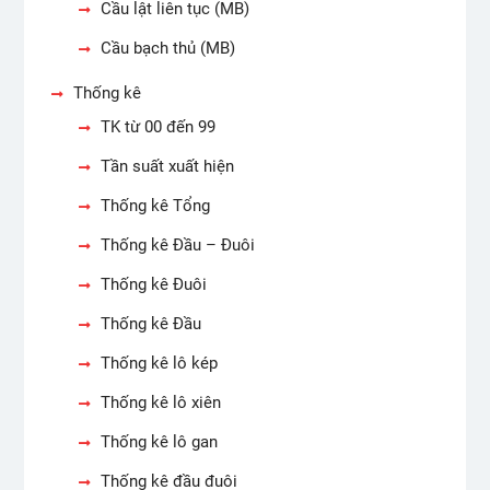
Cầu lật liên tục (MB)
Cầu bạch thủ (MB)
Thống kê
TK từ 00 đến 99
Tần suất xuất hiện
Thống kê Tổng
Thống kê Đầu – Đuôi
Thống kê Đuôi
Thống kê Đầu
Thống kê lô kép
Thống kê lô xiên
Thống kê lô gan
Thống kê đầu đuôi