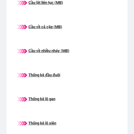
Cầu lật liên tục (MB)
Cầu về cả cặp (MB)
Cầu về nhiều nháy (MB)
Thống kê đầu đuôi
Thống kê lô gan
Thống kê lô xiên