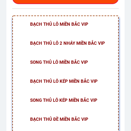
BẠCH THỦ LÔ MIỀN BẮC VIP
BẠCH THỦ LÔ 2 NHÁY MIỀN BẮC VIP
SONG THỦ LÔ MIỀN BẮC VIP
BẠCH THỦ LÔ KÉP MIỀN BẮC VIP
SONG THỦ LÔ KÉP MIỀN BẮC VIP
BẠCH THỦ ĐỀ MIỀN BẮC VIP