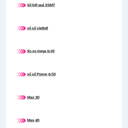
Sổ kết quả XSMT
xổ số vietlott
Xo so mega 6/45
xổ số Power 6/55
Max 3D
Max 4D