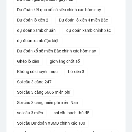
Dự đoán kết quả xổ số siêu chính xác hôm nay
Dự đoán lô xiên 2
Dự đoán lô xiên 4 miền Bắc
dự đoán xsmb chuẩn
dự đoán xsmb chính xác
dự đoán xsmb đặc biệt
Dự đoán xổ số miền Bắc chính xác hôm nay
Ghép lô xiên
giờ vàng chốt số
Không có chuyên mục
Lô xiên 3
Soi cầu 3 càng 247
Soi cầu 3 càng 6666 miễn phí
Soi cầu 3 càng miễn phí miền Nam
soi cầu 3 miền
soi cầu bạch thủ đề
Soi cầu Dự đoán XSMB chính xác 100