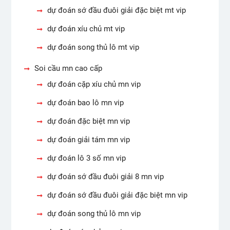
dự đoán sớ đầu đuôi giải đặc biệt mt vip
dự đoán xíu chủ mt vip
dự đoán song thủ lô mt vip
Soi cầu mn cao cấp
dự đoán cặp xíu chủ mn vip
dự đoán bao lô mn vip
dự đoán đặc biệt mn vip
dự đoán giải tám mn vip
dự đoán lô 3 số mn vip
dự đoán sớ đầu đuôi giải 8 mn vip
dự đoán sớ đầu đuôi giải đặc biệt mn vip
dự đoán song thủ lô mn vip