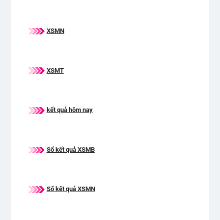
XSMN
XSMT
kết quả hôm nay
Sổ kết quả XSMB
Sổ kết quả XSMN