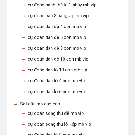
dự đoán bạch thủ lô 2 nháy mb vip
dự đoán cặp 3 càng víp mb vip
dự đoán dàn đề 4 con mb vip
dự đoán dàn đề 6 con mb vip
dự đoán dàn đề 8 con mb vip
dự đoán dàn đề 10 con mb vip
dự đoán dàn lô 10 con mb vip
dự đoán dàn lô 4 con mb vip
dự đoán dàn lô 6 con mb vip
Soi cầu mb cao cấp
dự đoán song thủ đề mb vip
dự đoán song thủ lô kép mb vip
dự đoán dàn lô 8 con mb vip