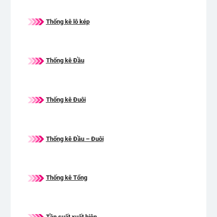
Thống kê lô kép
Thống kê Đầu
Thống kê Đuôi
Thống kê Đầu – Đuôi
Thống kê Tổng
Tần suất xuất hiện