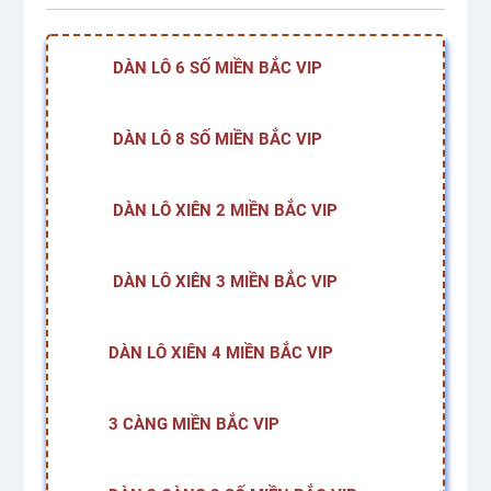
DÀN LÔ 6 SỐ MIỀN BẮC VIP
DÀN LÔ 8 SỐ MIỀN BẮC VIP
DÀN LÔ XIÊN 2 MIỀN BẮC VIP
DÀN LÔ XIÊN 3 MIỀN BẮC VIP
DÀN LÔ XIÊN 4 MIỀN BẮC VIP
3 CÀNG MIỀN BẮC VIP