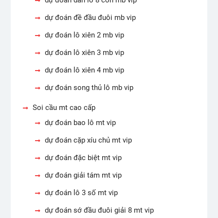
dự đoán đề đầu đuôi mb vip
dự đoán lô xiên 2 mb vip
dự đoán lô xiên 3 mb vip
dự đoán lô xiên 4 mb vip
dự đoán song thủ lô mb vip
Soi cầu mt cao cấp
dự đoán bao lô mt vip
dự đoán cặp xíu chủ mt vip
dự đoán đặc biệt mt vip
dự đoán giải tám mt vip
dự đoán lô 3 số mt vip
dự đoán sớ đầu đuôi giải 8 mt vip