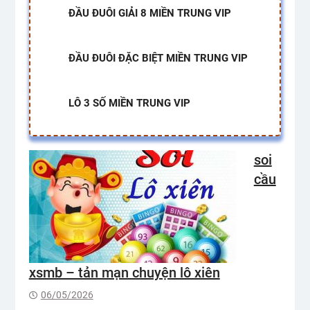
ĐẦU ĐUÔI GIẢI 8 MIỀN TRUNG VIP
ĐẦU ĐUÔI ĐẶC BIỆT MIỀN TRUNG VIP
LÔ 3 SỐ MIỀN TRUNG VIP
soi
cầu
xsmb – tản mạn chuyện lô xiên
06/05/2026